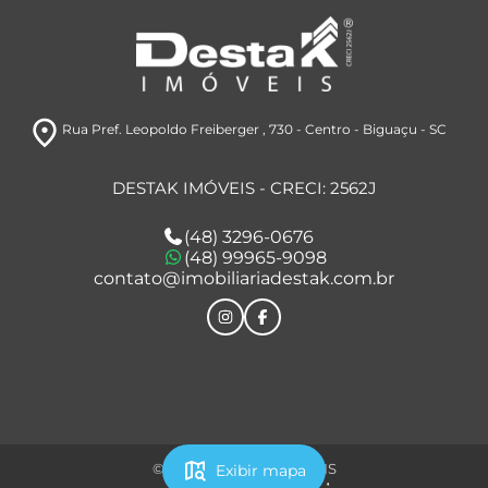
room
Rua Pref. Leopoldo Freiberger , 730
- Centro
- Biguaçu
- SC
DESTAK IMÓVEIS - CRECI: 2562J
(48) 3296-0676
(48) 99965-9098
contato@imobiliariadestak.com.br
map_search
© 2026 - DESTAK IMÓVEIS
Exibir mapa