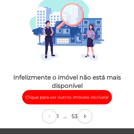
Infelizmente o imóvel não está mais
disponível
Clique para ver outros imóveis incríveis!
chevron_left
chevron_right
1 ... 53