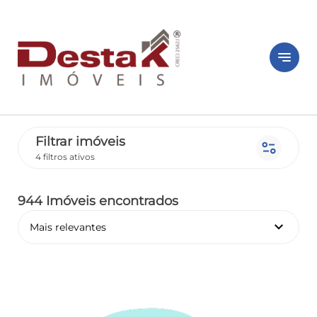
notes
Filtrar imóveis
page_info
4 filtros ativos
944 Imóveis encontrados
keyboard_arrow_down
Mais relevantes