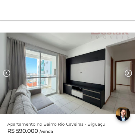
chevron_left
chevron_right
Apartamento no Bairro Rio Caveiras - Biguaçu
R$ 590.000
/venda