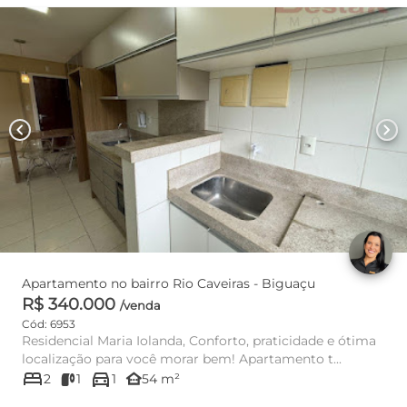
chevron_left
chevron_right
Apartamento no bairro Rio Caveiras - Biguaçu
R$ 340.000
/venda
Cód: 6953
Residencial Maria Iolanda, Conforto, praticidade e ótima
localização para você morar bem! Apartamento t...
bed
directions_car
other_houses
2
1
1
54 m²