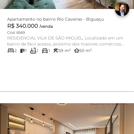
Apartamento no bairro Rio Caveiras - Biguaçu
R$ 340.000
/venda
Cód: 6569
RESIDENCIAL VILA DE SÃO MIGUEL, Localizado em um
bairro de fácil acesso, próximo dos maiores comércios
bed
bathtub
directions_car
da região e...
construction
other_houses
2
1
1
1
59 m²
50 m²