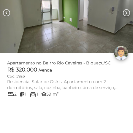
chevron_left
chevron_right
Apartamento no Bairro Rio Caveiras - Biguaçu/SC
R$ 320.000
/venda
Cód: 5926
Residencial Solar de Osíris, Apartamento com 2
dormitórios, sala, cozinha, banheiro, área de serviço,
bed
directions_car
cozinha e sa...
other_houses
2
1
1
59 m²