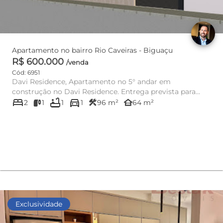
Apartamento no bairro Rio Caveiras - Biguaçu
R$ 600.000
/venda
Cód: 6951
Davi Residence, Apartamento no 5° andar em
construção no Davi Residence. Entrega prevista para
bed
bathtub
directions_car
Dezembro/2026. ...
construction
other_houses
2
1
1
1
96 m²
64 m²
Exclusividade