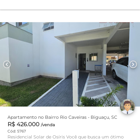
chevron_left
chevron_right
Apartamento no Bairro Rio Caveiras - Biguaçu, SC
R$ 426.000
/venda
Cód: 5767
Residencial Solar de Osíris Você que busca um ótimo