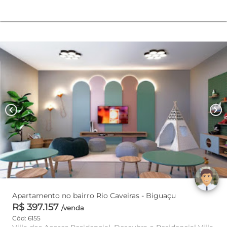
chevron_left
chevron_right
Apartamento no bairro Rio Caveiras - Biguaçu
R$ 397.157
/venda
Cód: 6155