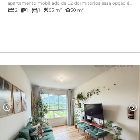
apartamento mobiliado de 02 dormitórios essa opção é
bed
directions_car
excelente...
construction
other_houses
2
1
1
85 m²
58 m²
chevron_left
chevron_right