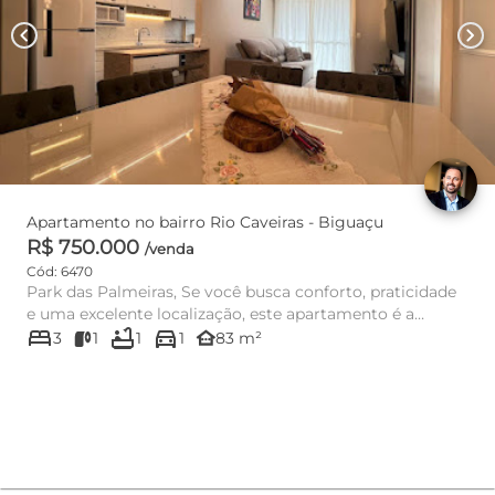
chevron_left
chevron_right
Apartamento no bairro Rio Caveiras - Biguaçu
R$ 750.000
/venda
Cód: 6470
Park das Palmeiras, Se você busca conforto, praticidade
e uma excelente localização, este apartamento é a
bed
bathtub
directions_car
escolha...
other_houses
3
1
1
1
83 m²