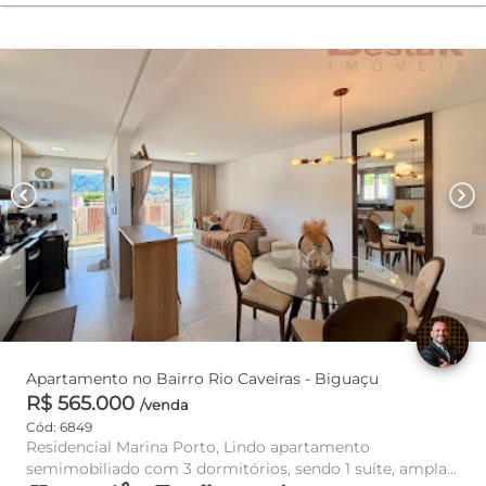
chevron_left
chevron_right
Apartamento no Bairro Rio Caveiras - Biguaçu
R$ 565.000
/venda
Cód: 6849
Residencial Marina Porto, Lindo apartamento
semimobiliado com 3 dormitórios, sendo 1 suíte, ampla