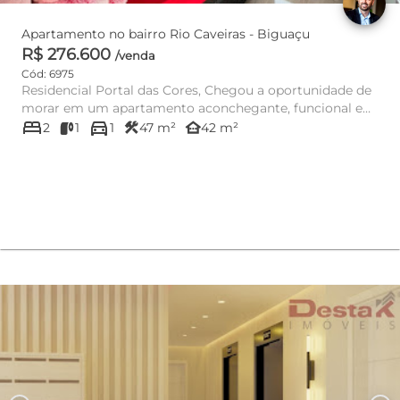
Apartamento no bairro Rio Caveiras - Biguaçu
R$ 276.600
/venda
Cód: 6975
Residencial Portal das Cores, Chegou a oportunidade de
morar em um apartamento aconchegante, funcional e
bed
directions_car
pronto pa...
construction
other_houses
2
1
1
47 m²
42 m²