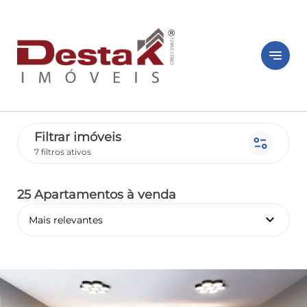
notes
Filtrar imóveis
page_info
7 filtros ativos
25 Apartamentos
à venda
keyboard_arrow_down
Mais relevantes