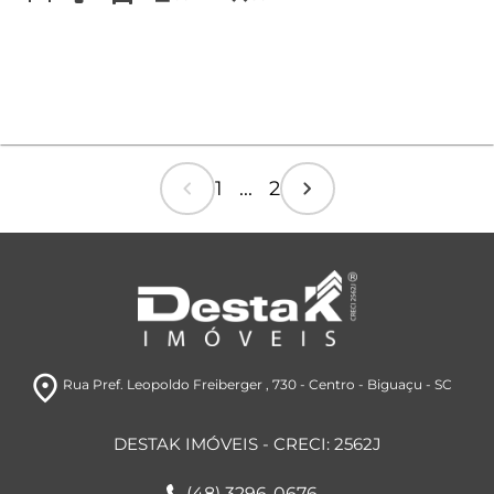
chevron_left
chevron_right
1 ... 2
room
Rua Pref. Leopoldo Freiberger , 730
- Centro
- Biguaçu
- SC
DESTAK IMÓVEIS - CRECI: 2562J
(48) 3296-0676