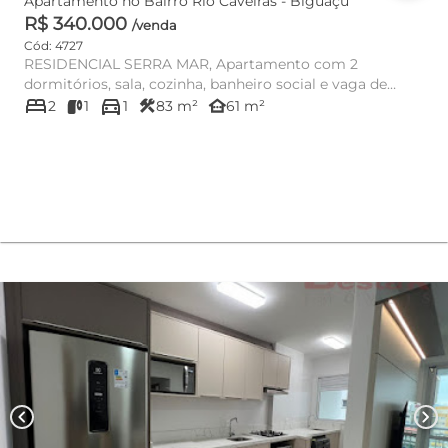
Apartamento no Bairro Rio Caveiras - Biguaçu
R$ 340.000
/venda
Cód: 4727
RESIDENCIAL SERRA MAR, Apartamento com 2
dormitórios, sala, cozinha, banheiro social e vaga de
bed
directions_car
garagem. Lo...
construction
other_houses
2
1
1
83 m²
61 m²
chevron_left
chevron_right