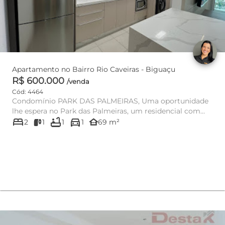
Apartamento no Bairro Rio Caveiras - Biguaçu
R$ 600.000
/venda
Cód: 4464
Condomínio PARK DAS PALMEIRAS, Uma oportunidade
lhe espera no Park das Palmeiras, um residencial com
bed
bathtub
directions_car
fácil acesso ...
other_houses
2
1
1
1
69 m²