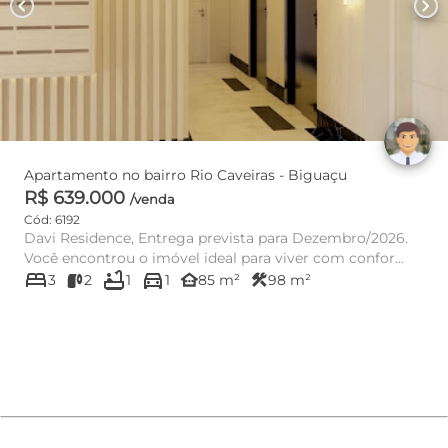
chevron_left
chevron_right
Apartamento no bairro Rio Caveiras - Biguaçu
R$ 639.000
/venda
Cód: 6192
Davi Residence, Entrega prevista para Dezembro/2026.
Você encontrou o imóvel ideal para viver com confor...
bed
bathtub
directions_car
other_houses
construction
3
2
1
1
85 m²
98 m²