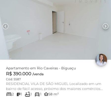
chevron_left
chevron_right
Apartamento em Rio Caveiras - Biguaçu
R$ 390.000
/venda
Cód: 5587
RESIDENCIAL VILA DE SÃO MIGUEL Localizado em um
bairro de fácil acesso, próximo dos maiores comércios
bed
bathtub
directions_car
da região e ...
other_houses
2
1
1
1
58 m²