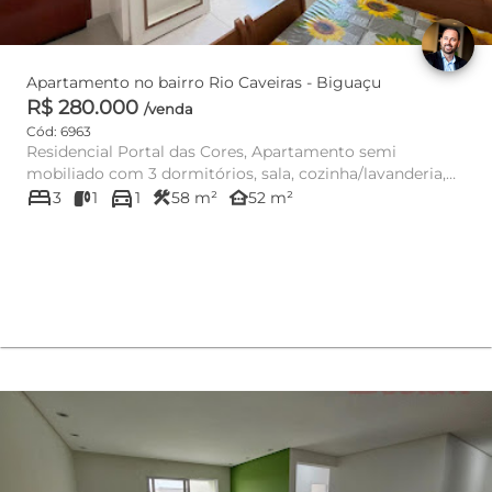
Apartamento no bairro Rio Caveiras - Biguaçu
R$ 280.000
/venda
Cód: 6963
Residencial Portal das Cores, Apartamento semi
mobiliado com 3 dormitórios, sala, cozinha/lavanderia,
bed
directions_car
banheiro soc...
construction
other_houses
3
1
1
58 m²
52 m²