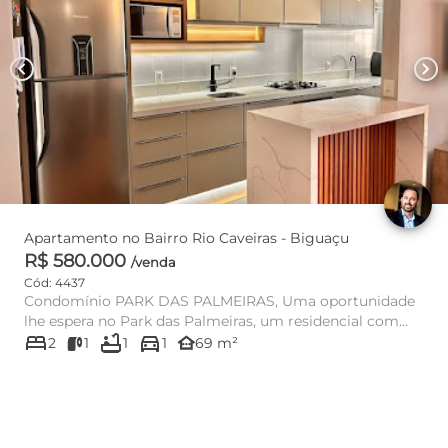
chevron_left
chevron_right
Apartamento no Bairro Rio Caveiras - Biguaçu
R$ 580.000
/venda
Cód: 4437
Condomínio PARK DAS PALMEIRAS, Uma oportunidade
lhe espera no Park das Palmeiras, um residencial com
bed
bathtub
directions_car
fácil acesso ...
other_houses
2
1
1
1
69 m²